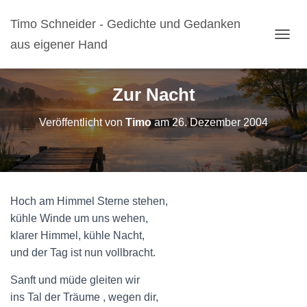
Timo Schneider - Gedichte und Gedanken
aus eigener Hand
N
A
V
I
Zur Nacht
G
A
Veröffentlicht von
Timo
am
26. Dezember 2004
T
I
O
N
U
M
Hoch am Himmel Sterne stehen,
S
C
kühle Winde um uns wehen,
H
klarer Himmel, kühle Nacht,
A
und der Tag ist nun vollbracht.
L
T
Sanft und müde gleiten wir
E
N
ins Tal der Träume , wegen dir,