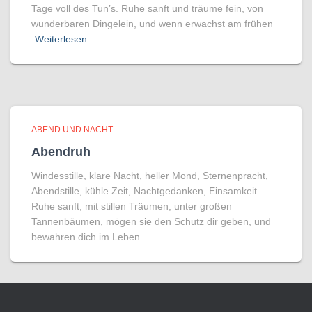
Tage voll des Tun’s. Ruhe sanft und träume fein, von
wunderbaren Dingelein, und wenn erwachst am frühen
Weiterlesen
ABEND UND NACHT
Abendruh
Windesstille, klare Nacht, heller Mond, Sternenpracht,
Abendstille, kühle Zeit, Nachtgedanken, Einsamkeit.
Ruhe sanft, mit stillen Träumen, unter großen
Tannenbäumen, mögen sie den Schutz dir geben, und
bewahren dich im Leben.