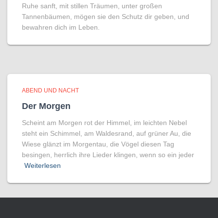
Ruhe sanft, mit stillen Träumen, unter großen
Tannenbäumen, mögen sie den Schutz dir geben, und
bewahren dich im Leben.
ABEND UND NACHT
Der Morgen
Scheint am Morgen rot der Himmel, im leichten Nebel
steht ein Schimmel, am Waldesrand, auf grüner Au, die
Wiese glänzt im Morgentau, die Vögel diesen Tag
besingen, herrlich ihre Lieder klingen, wenn so ein jeder
Weiterlesen