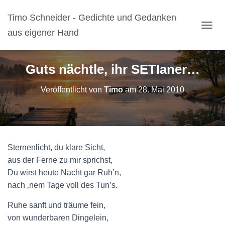
Timo Schneider - Gedichte und Gedanken
aus eigener Hand
N
A
V
I
Guts nächtle, ihr SETIaner…
G
A
Veröffentlicht von
Timo
am
28. Mai 2010
T
I
O
N
U
M
Sternenlicht, du klare Sicht,
S
C
aus der Ferne zu mir sprichst,
H
Du wirst heute Nacht gar Ruh’n,
A
nach ‚nem Tage voll des Tun’s.
L
T
Ruhe sanft und träume fein,
E
N
von wunderbaren Dingelein,