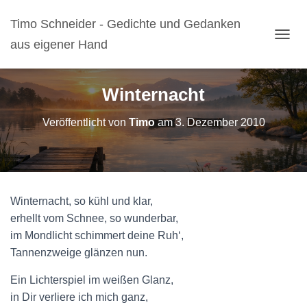
Timo Schneider - Gedichte und Gedanken
aus eigener Hand
N
A
V
I
Winternacht
G
A
Veröffentlicht von
Timo
am
3. Dezember 2010
T
I
O
N
U
M
Winternacht, so kühl und klar,
S
C
erhellt vom Schnee, so wunderbar,
H
im Mondlicht schimmert deine Ruh‘,
A
Tannenzweige glänzen nun.
L
T
Ein Lichterspiel im weißen Glanz,
E
N
in Dir verliere ich mich ganz,