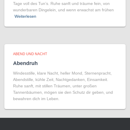
Tage voll des Tun’s. Ruhe sanft und träume fein, von
wunderbaren Dingelein, und wenn erwachst am frühen
Weiterlesen
ABEND UND NACHT
Abendruh
Windesstille, klare Nacht, heller Mond, Sternenpracht,
Abendstille, kühle Zeit, Nachtgedanken, Einsamkeit.
Ruhe sanft, mit stillen Träumen, unter großen
Tannenbäumen, mögen sie den Schutz dir geben, und
bewahren dich im Leben.