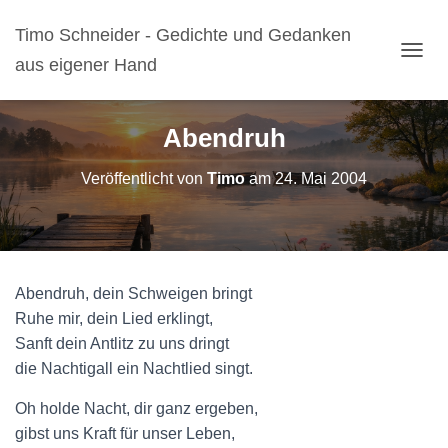
Timo Schneider - Gedichte und Gedanken
aus eigener Hand
N
A
V
I
Abendruh
G
A
Veröffentlicht von
Timo
am
24. Mai 2004
T
I
O
N
U
M
Abendruh, dein Schweigen bringt
S
C
Ruhe mir, dein Lied erklingt,
H
Sanft dein Antlitz zu uns dringt
A
die Nachtigall ein Nachtlied singt.
L
T
Oh holde Nacht, dir ganz ergeben,
E
N
gibst uns Kraft für unser Leben,