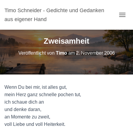
Timo Schneider - Gedichte und Gedanken
aus eigener Hand
N
A
V
I
Zweisamheit
G
A
Veröffentlicht von
Timo
am
2. November 2006
T
I
O
N
U
M
Wenn Du bei mir, ist alles gut,
S
C
mein Herz ganz schnelle pochen tut,
H
ich schaue dich an
A
und denke daran,
L
T
an Momente zu zweit,
E
voll Liebe und voll Heiterkeit.
N