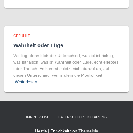
GEFÜHLE
Wahrheit oder Lüge
Wo liegt denn bloß der Unterschied, was ist ist richtig,
was ist falsch, was ist Wahrheit oder Lüge, echt erlebtes
oder Tratsch. Es kommt zuletzt nicht darauf an, auf
diesen Unterschied, wenn allein die Möglichkeit
Weiterlesen
IMPRESSUM
DATENSCHUTZERKLÄRUNG
Hestia | Entwickelt von
ThemeIsle