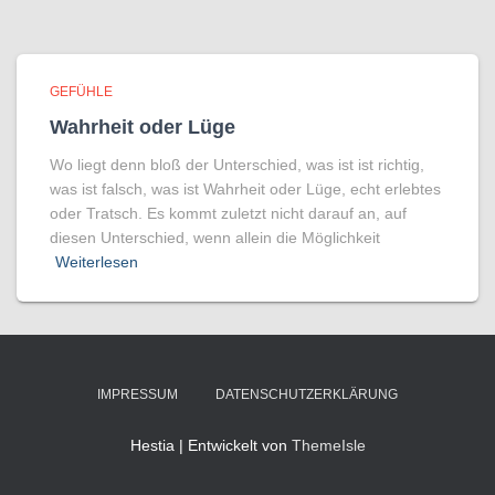
GEFÜHLE
Wahrheit oder Lüge
Wo liegt denn bloß der Unterschied, was ist ist richtig,
was ist falsch, was ist Wahrheit oder Lüge, echt erlebtes
oder Tratsch. Es kommt zuletzt nicht darauf an, auf
diesen Unterschied, wenn allein die Möglichkeit
Weiterlesen
IMPRESSUM
DATENSCHUTZERKLÄRUNG
Hestia | Entwickelt von
ThemeIsle