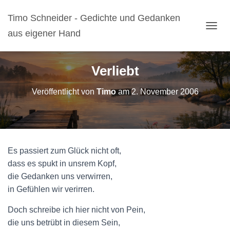
Timo Schneider - Gedichte und Gedanken
aus eigener Hand
N
A
V
I
Verliebt
G
A
Veröffentlicht von
Timo
am
2. November 2006
T
I
O
N
U
M
Es passiert zum Glück nicht oft,
S
C
dass es spukt in unsrem Kopf,
H
die Gedanken uns verwirren,
A
in Gefühlen wir verirren.
L
T
Doch schreibe ich hier nicht von Pein,
E
N
die uns betrübt in diesem Sein,