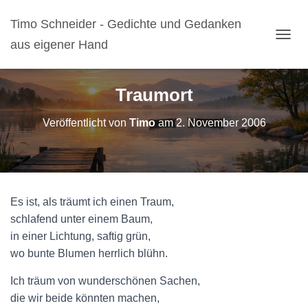
Timo Schneider - Gedichte und Gedanken
aus eigener Hand
N
A
V
I
Traumort
G
A
Veröffentlicht von
Timo
am
2. November 2006
T
I
O
N
U
M
Es ist, als träumt ich einen Traum,
S
C
schlafend unter einem Baum,
H
in einer Lichtung, saftig grün,
A
wo bunte Blumen herrlich blühn.
L
T
Ich träum von wunderschönen Sachen,
E
N
die wir beide könnten machen,