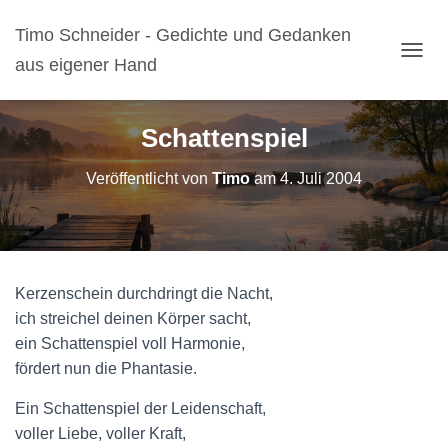
Timo Schneider - Gedichte und Gedanken
aus eigener Hand
N
A
V
I
Schattenspiel
G
A
Veröffentlicht von
Timo
am
4. Juli 2004
T
I
O
N
U
M
Kerzenschein durchdringt die Nacht,
S
C
ich streichel deinen Körper sacht,
H
ein Schattenspiel voll Harmonie,
A
fördert nun die Phantasie.
L
T
Ein Schattenspiel der Leidenschaft,
E
N
voller Liebe, voller Kraft,