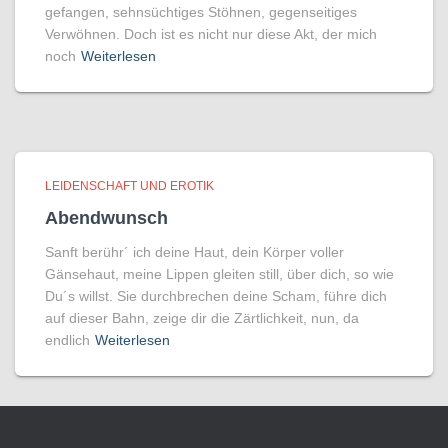
gefangen, sehnsüchtiges Stöhnen, gegenseitiges
Verwöhnen. Doch ist es nicht nur diese Akt, der mich
noch
Weiterlesen
LEIDENSCHAFT UND EROTIK
Abendwunsch
Sanft berühr´ ich deine Haut, dein Körper voller
Gänsehaut, meine Lippen gleiten still, über dich, so wie
Du´s willst. Sie durchbrechen deine Scham, führe dich
auf dieser Bahn, zeige dir die Zärtlichkeit, nun, da
endlich
Weiterlesen