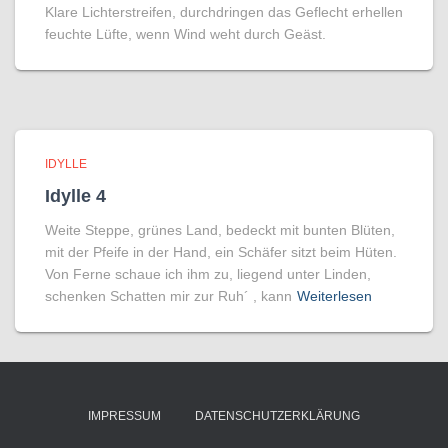
Klare Lichterstreifen, durchdringen das Geflecht erhellen
feuchte Lüfte, wenn Wind weht durch Geäst.
IDYLLE
Idylle 4
Weite Steppe, grünes Land, bedeckt mit bunten Blüten,
mit der Pfeife in der Hand, ein Schäfer sitzt beim Hüten.
Von Ferne schaue ich ihm zu, liegend unter Linden,
schenken Schatten mir zur Ruh´ , kann
Weiterlesen
IMPRESSUM
DATENSCHUTZERKLÄRUNG