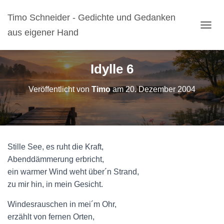
Timo Schneider - Gedichte und Gedanken
aus eigener Hand
N
A
V
I
Idylle 6
G
A
Veröffentlicht von
Timo
am
20. Dezember 2004
T
I
O
N
U
M
Stille See, es ruht die Kraft,
S
C
Abenddämmerung erbricht,
H
ein warmer Wind weht über´n Strand,
A
zu mir hin, in mein Gesicht.
L
T
Windesrauschen in mei´m Ohr,
E
N
erzählt von fernen Orten,