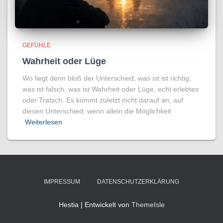
GEFÜHLE
Wahrheit oder Lüge
Wo liegt denn bloß der Unterschied, was ist ist richtig,
was ist falsch, was ist Wahrheit oder Lüge, echt erlebtes
oder Tratsch. Es kommt zuletzt nicht darauf an, auf
diesen Unterschied, wenn allein die Möglichkeit
Weiterlesen
IMPRESSUM
DATENSCHUTZERKLÄRUNG
Hestia | Entwickelt von
ThemeIsle