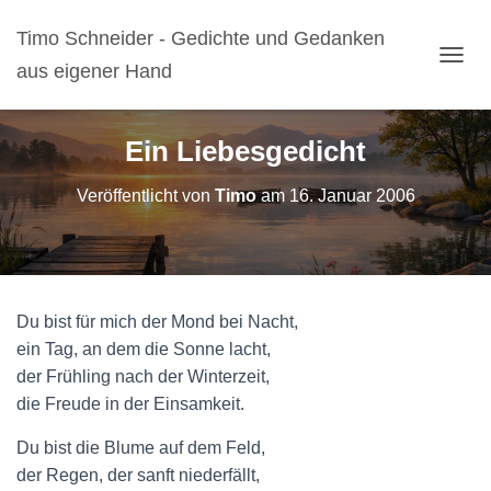
Timo Schneider - Gedichte und Gedanken
aus eigener Hand
N
A
V
I
Ein Liebesgedicht
G
A
Veröffentlicht von
Timo
am
16. Januar 2006
T
I
O
N
U
M
Du bist für mich der Mond bei Nacht,
S
C
ein Tag, an dem die Sonne lacht,
H
der Frühling nach der Winterzeit,
A
die Freude in der Einsamkeit.
L
T
Du bist die Blume auf dem Feld,
E
N
der Regen, der sanft niederfällt,