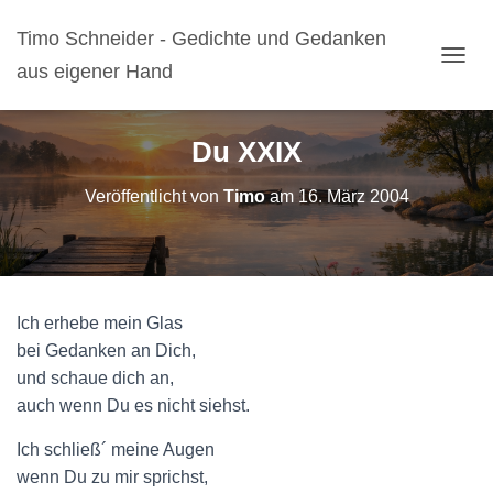
Timo Schneider - Gedichte und Gedanken
aus eigener Hand
N
A
V
I
Du XXIX
G
A
Veröffentlicht von
Timo
am
16. März 2004
T
I
O
N
U
M
Ich erhebe mein Glas
S
C
bei Gedanken an Dich,
H
und schaue dich an,
A
auch wenn Du es nicht siehst.
L
T
Ich schließ´ meine Augen
E
N
wenn Du zu mir sprichst,