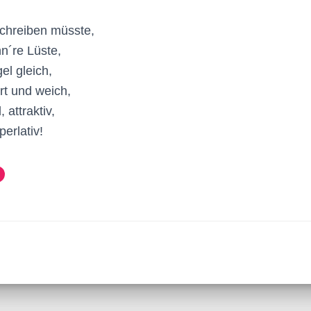
chreiben müsste,
n´re Lüste,
l gleich,
rt und weich,
 attraktiv,
erlativ!