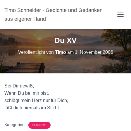
Timo Schneider - Gedichte und Gedanken
aus eigener Hand
N
A
V
I
Du XV
G
A
Veröffentlicht von
Timo
am
1. November 2006
T
I
O
N
U
M
Sei Dir gewiß,
S
C
Wenn Du bei mir bist,
H
schlägt mein Herz nur für Dich,
A
läßt dich niemals im Sticht.
L
T
E
Kategorien:
N
DU-SERIE