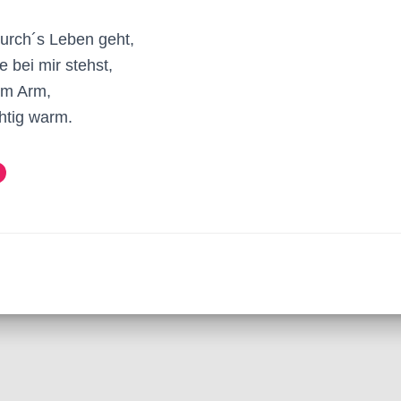
durch´s Leben geht,
 bei mir stehst,
 im Arm,
chtig warm.