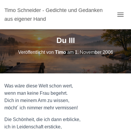
Timo Schneider - Gedichte und Gedanken
aus eigener Hand
N
A
V
I
Du III
G
A
Veröffentlicht von
Timo
am
1. November 2006
T
I
O
N
U
M
Was wäre diese Welt schon wert,
S
C
wenn man keine Frau begehrt.
H
Dich in meinem Arm zu wissen,
A
möcht´ ich nimmer mehr vermissen!
L
T
Die Schönheit, die ich dann erblicke,
E
N
ich in Leidenschaft ersticke,