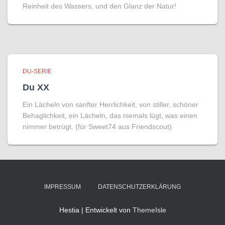
Reinheit des Wassers, und den Glanz der Natur!
DU-SERIE
Du XX
Ein Lächeln von sanfter Herrlichkeit, von stiller, schöner
Behaglichkeit, ein Lächeln, das niemals lügt, was einen
nimmer betrügt. (für Sweet74 aus Friendscout)
IMPRESSUM
DATENSCHUTZERKLÄRUNG
Hestia | Entwickelt von
ThemeIsle